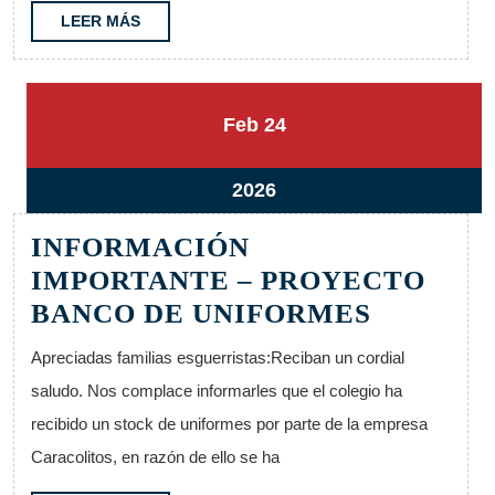
(UTC
LEER
LEER MÁS
MÁS
4)
24
24
Feb
24
febrero,
febrero,
2026
2026
24
2026
febrero,
INFORMACIÓN
2026
IMPORTANTE – PROYECTO
INFORM
BANCO DE UNIFORMES
IMPORT
Apreciadas familias esguerristas:Reciban un cordial
–
saludo. Nos complace informarles que el colegio ha
PROYEC
recibido un stock de uniformes por parte de la empresa
BANCO
Caracolitos, en razón de ello se ha
DE