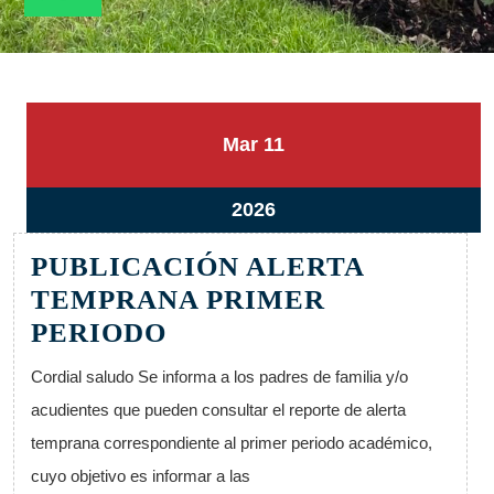
11
11
Mar
11
marzo,
marzo,
2026
2026
11
2026
marzo,
PUBLICACIÓN ALERTA
2026
TEMPRANA PRIMER
PUBLICACIÓN
PERIODO
ALERTA
Cordial saludo Se informa a los padres de familia y/o
TEMPRANA
acudientes que pueden consultar el reporte de alerta
PRIMER
temprana correspondiente al primer periodo académico,
PERIODO
cuyo objetivo es informar a las