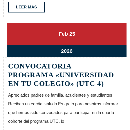
07
LEER
LEER MÁS
MÁS
25
25
Feb
25
febrero,
febrero,
2026
2026
25
2026
febrero,
CONVOCATORIA
2026
PROGRAMA «UNIVERSIDAD
CONVO
EN TU COLEGIO» (UTC 4)
PROG
Apreciados padres de familia, acudientes y estudiantes
«UNIV
Reciban un cordial saludo Es grato para nosotros informar
EN
que hemos sido convocados para participar en la cuarta
TU
cohorte del programa UTC, lo
COLEG