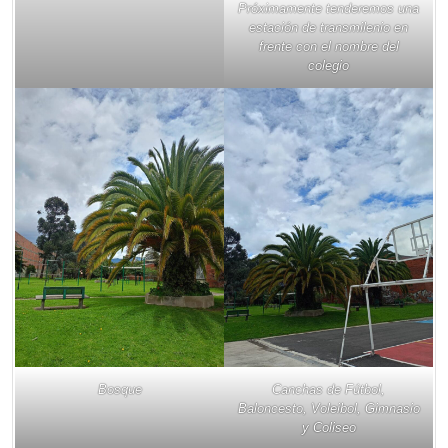
Próximamente tenderemos una
estación de transmilenio en
frente con el nombre del
colegio
Bosque
Canchas de Fútbol,
Baloncesto, Voleibol, Gimnasio
y Coliseo