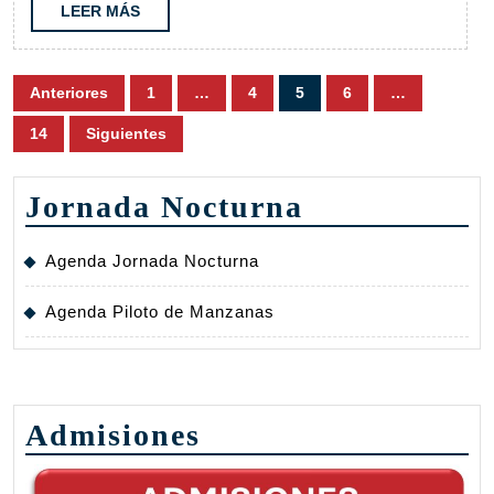
28
LEER
LEER MÁS
MÁS
Paginación
Anteriores
1
…
4
5
6
…
de
14
Siguientes
entradas
Jornada Nocturna
Agenda Jornada Nocturna
Agenda Piloto de Manzanas
Admisiones