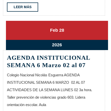
14
LEER
LEER MÁS
MÁS
28
28
Feb
28
febrero,
febrero,
2026
2026
28
2026
febrero,
AGENDA INSTITUCIONAL
2026
AGEND
SEMANA 6 Marzo 02 al 07
INSTIT
Colegio Nacional Nicolás Esguerra AGENDA
SEMAN
INSTITUCIONAL SEMANA 6 MARZO 02 AL 07
6
ACTIVIDADES DE LA SEMANA LUNES 02 3a hora.
Marzo
Taller prevención de violencias grado 603. Lidera
02
orientación escolar. Aula
al