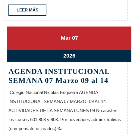
LEER
LEER MÁS
MÁS
7
7
Mar
07
marzo,
marzo,
2026
2026
7
2026
marzo,
AGENDA INSTITUCIONAL
2026
AGEN
SEMANA 07 Marzo 09 al 14
INSTI
Colegio Nacional Nicolás Esguerra AGENDA
SEMA
INSTITUCIONAL SEMANA 07 MARZO 09 AL 14
07
ACTIVIDADES DE LA SEMANA LUNES 09 No asisten
Marzo
los cursos 601,803 y 903. Por novedades administrativas
09
(compensatorio jurados) 3a
al