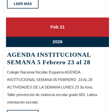
UNIFOR
LEER
LEER MÁS
MÁS
21
21
Feb
21
febrero,
febrero,
2026
2026
21
2026
febrero,
AGENDA INSTITUCIONAL
2026
AGEN
SEMANA 5 Febrero 23 al 28
INSTI
Colegio Nacional Nicolás Esguerra AGENDA
SEMA
INSTITUCIONAL SEMANA 05 FEBRERO 23 AL 28
5
ACTIVIDADES DE LA SEMANA LUNES 23 3a hora.
Febrer
Taller prevención de violencia escolar grado 601. Lidera
23
orientación escolar.
al