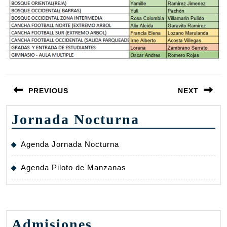
Navegación
PREVIOUS
NEXT
de
entradas
Entrada
Siguiente
Jornada Nocturna
anterior:
entrada:
Agenda Jornada Nocturna
Agenda Piloto de Manzanas
Admisiones