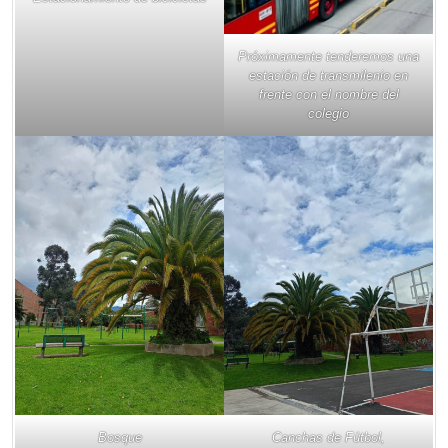
Próximamente tenderemos una
estación de transmilenio en
frente con el nombre del
colegio
Bosque
Canchas de Fútbol,