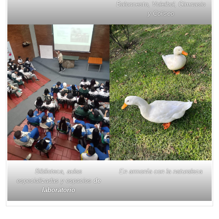
Baloncesto, Voleibol, Gimnasio
y Coliseo
Biblioteca, aulas
En armonía con la naturaleza
especializadas y espacios
de
laboratorio