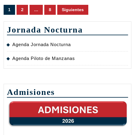
Paginación
1
2
…
8
Siguientes
de
entradas
Jornada Nocturna
Agenda Jornada Nocturna
Agenda Piloto de Manzanas
Admisiones