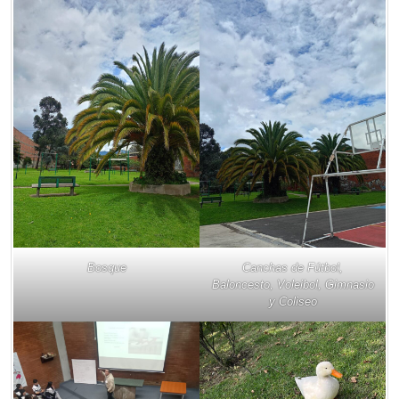
Bosque
Canchas de Fútbol,
Baloncesto, Voleibol, Gimnasio
y Coliseo