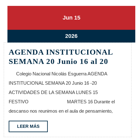
15
15
Jun
15
junio,
junio,
2026
2026
15
2026
junio,
AGENDA INSTITUCIONAL
2026
AGEND
SEMANA 20 Junio 16 al 20
INSTIT
Colegio Nacional Nicolás Esguerra AGENDA
SEMAN
INSTITUCIONAL SEMANA 20 Junio 16 -20
20
ACTIVIDADES DE LA SEMANA LUNES 15
Junio
FESTIVO MARTES 16 Durante el
16
descanso nos reunimos en el aula de pensamiento,
al
20
LEER
LEER MÁS
MÁS