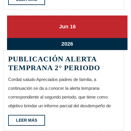
MÁS
16
16
Jun
16
junio,
junio,
2026
2026
16
2026
junio,
PUBLICACIÓN ALERTA
2026
PUBLIC
TEMPRANA 2° PERIODO
ALERTA
Cordial saludo Apreciados padres de familia, a
TEMPR
continuación se da a conocer la alerta temprana
2°
correspondiente al segundo periodo, que tiene como
PERIOD
objetivo brindar un informe parcial del desdempeño de
LEER
LEER MÁS
MÁS