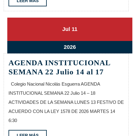
al
LEER
LEER MÁS
MÁS
25
11
11
Jul
11
julio,
julio,
2026
2026
11
2026
julio,
AGENDA INSTITUCIONAL
2026
AGEND
SEMANA 22 Julio 14 al 17
INSTIT
Colegio Nacional Nicolás Esguerra AGENDA
SEMAN
INSTITUCIONAL SEMANA 22 Julio 14 – 18
22
ACTIVIDADES DE LA SEMANA LUNES 13 FESTIVO DE
Julio
ACUERDO CON LA LEY 1578 DE 2026 MARTES 14
14
6:30
al
17
LEER
LEER MÁS