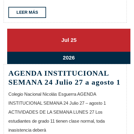
3
al
LEER
LEER MÁS
MÁS
8
25
25
Jul
25
julio,
julio,
2026
2026
25
2026
julio,
AGENDA INSTITUCIONAL
2026
AG
SEMANA 24 Julio 27 a agosto 1
IN
Colegio Nacional Nicolás Esguerra AGENDA
SE
INSTITUCIONAL SEMANA 24 Julio 27 – agosto 1
24
ACTIVIDADES DE LA SEMANA LUNES 27 Los
Jul
estudiantes de grado 11 tienen clase normal, toda
27
inasistencia deberà