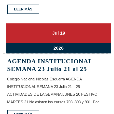
a
ago
LEER
LEER MÁS
MÁS
1
19
19
Jul
19
julio,
julio,
2026
2026
19
2026
julio,
AGENDA INSTITUCIONAL
2026
AGEND
SEMANA 23 Julio 21 al 25
INSTIT
Colegio Nacional Nicolás Esguerra AGENDA
SEMAN
INSTITUCIONAL SEMANA 23 Julio 21 – 25
23
ACTIVIDADES DE LA SEMANA LUNES 20 FESTIVO
Julio
MARTES 21 No asisten los cursos 703, 803 y 901. Por
21