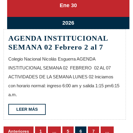
30
30
Ene
30
enero,
enero,
2026
2026
30
2026
enero,
AGENDA INSTITUCIONAL
2026
AGEND
SEMANA 02 Febrero 2 al 7
INSTIT
Colegio Nacional Nicolás Esguerra AGENDA
SEMAN
INSTITUCIONAL SEMANA 02 FEBRERO 02 AL 07
02
ACTIVIDADES DE LA SEMANA LUNES 02 Iniciamos
Febrero
con horario normal: ingreso 6:00 am y salida 1:15 pm6:15
2
a.m.
al
7
LEER
LEER MÁS
MÁS
Paginación
Anteriores
1
…
5
6
7
…