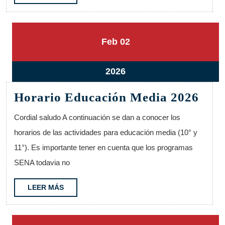
MÁS
2
2
Feb
02
febrero,
febrero,
2026
2026
2
2026
febrero,
Hor
Horario Educación Media 2026
2026
Edu
Cordial saludo A continuación se dan a conocer los
Med
horarios de las actividades para educación media (10° y
202
11°). Es importante tener en cuenta que los programas
SENA todavia no
LEER
LEER MÁS
MÁS