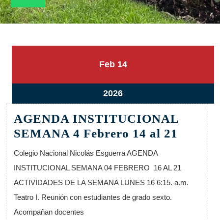
14
14
Feb
14
febrero,
febrero,
2026
2026
14
2026
febrero,
AGENDA INSTITUCIONAL
2026
AGEN
SEMANA 4 Febrero 14 al 21
INSTI
Colegio Nacional Nicolás Esguerra AGENDA
SEMA
INSTITUCIONAL SEMANA 04 FEBRERO 16 AL 21
4
ACTIVIDADES DE LA SEMANA LUNES 16 6:15. a.m.
Febrer
Teatro I. Reunión con estudiantes de grado sexto.
14
Acompañan docentes