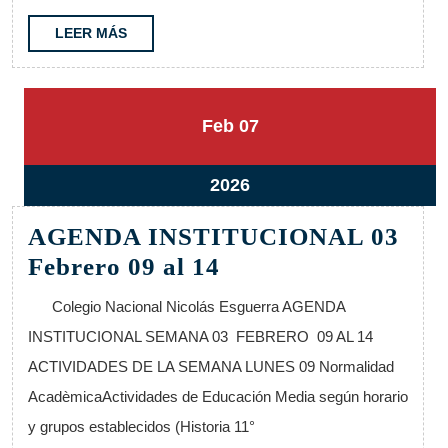
al
21
LEER
LEER MÁS
MÁS
7
7
Feb
07
febrero,
febrero,
2026
2026
7
2026
febrero,
AGENDA INSTITUCIONAL 03
2026
AGENDA
Febrero 09 al 14
INSTITUCIONAL
Colegio Nacional Nicolás Esguerra AGENDA
03
INSTITUCIONAL SEMANA 03 FEBRERO 09 AL 14
Febrero
ACTIVIDADES DE LA SEMANA LUNES 09 Normalidad
09
AcadèmicaActividades de Educación Media según horario
al
y grupos establecidos (Historia 11°
14