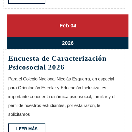
MÁS
4
4
Feb
04
febrero,
febrero,
2026
2026
4
2026
febrero,
Encuesta de Caracterización
2026
Encuesta
Psicosocial 2026
de
Para el Colegio Nacional Nicolás Esguerra, en especial
Caracterización
para Orientación Escolar y Educación Inclusiva, es
Psicosocial
importante conocer la dinámica psicosocial, familiar y el
2026
perfil de nuestros estudiantes, por esta razón, le
solicitamos
LEER
LEER MÁS