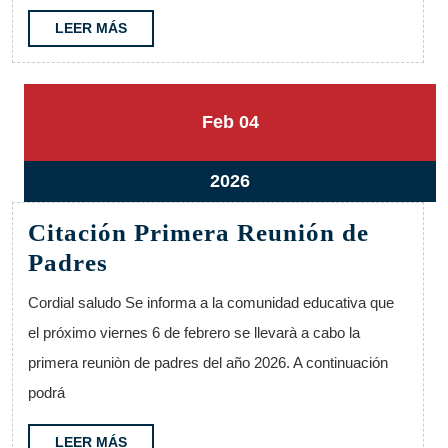
LEER
LEER MÁS
MÁS
4
4
Feb
04
febrero,
febrero,
2026
2026
4
2026
febrero,
Citación Primera Reunión de
2026
Citación
Padres
Primera
Cordial saludo Se informa a la comunidad educativa que
Reunión
el próximo viernes 6 de febrero se llevarà a cabo la
de
primera reuniòn de padres del año 2026. A continuación
Padres
podrá
LEER
LEER MÁS