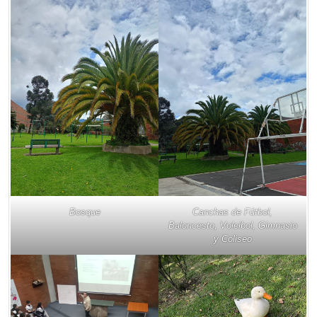
Bosque
Canchas de Fútbol,
Baloncesto, Voleibol, Gimnasio
y Coliseo