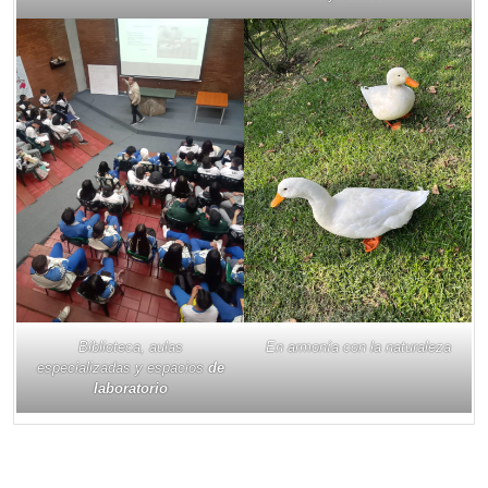
Biblioteca, aulas
En armonía con la naturaleza
especializadas y espacios
de
laboratorio