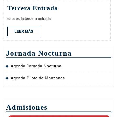
junio,
Tercera
Tercera Entrada
2025
Entrada
esta es la tercera entrada
LEER
LEER MÁS
MÁS
Jornada Nocturna
Agenda Jornada Nocturna
Agenda Piloto de Manzanas
Admisiones