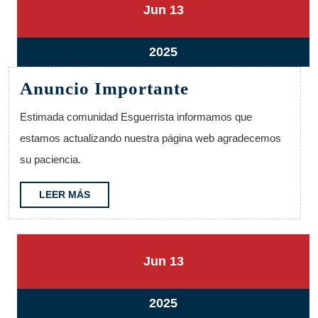
13
13
Jun
13
junio,
junio,
2025
2025
13
2025
junio,
Anuncio
Anuncio Importante
2025
Importante
Estimada comunidad Esguerrista informamos que
estamos actualizando nuestra página web agradecemos
su paciencia.
LEER
LEER MÁS
MÁS
13
13
Jun
13
junio,
junio,
2025
2025
13
2025