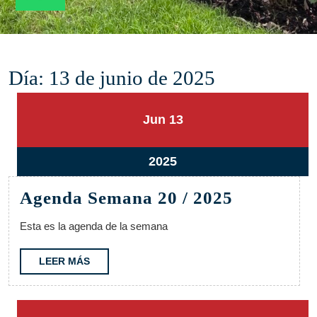
Día:
13 de junio de 2025
13
13
Jun
13
junio,
junio,
2025
2025
13
2025
junio,
Agenda
Agenda Semana 20 / 2025
2025
Semana
Esta es la agenda de la semana
20
/
LEER
LEER MÁS
MÁS
2025