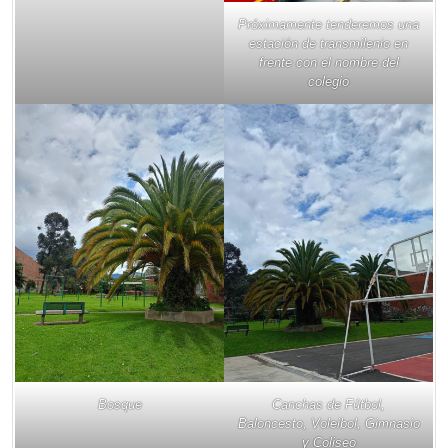
Próximamente tenderemos una
estación de transmilenio en
frente con el nombre del
colegio
Bosque
Canchas de Fútbol,
Baloncesto, Voleibol, Gimnasio
y Coliseo