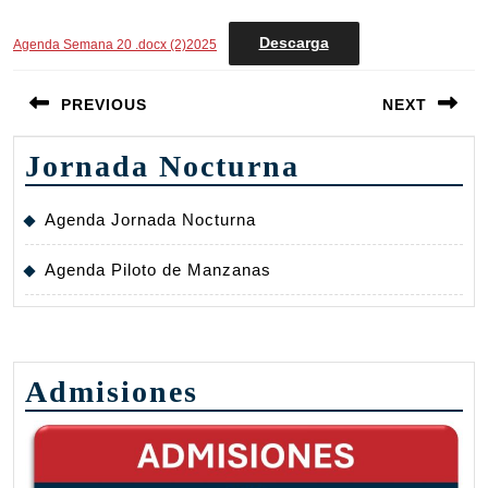
Descarga
Agenda Semana 20 .docx (2)2025
Navegación
PREVIOUS
NEXT
de
entradas
Entrada
Siguiente
Jornada Nocturna
anterior:
entrada:
Agenda Jornada Nocturna
Agenda Piloto de Manzanas
Admisiones