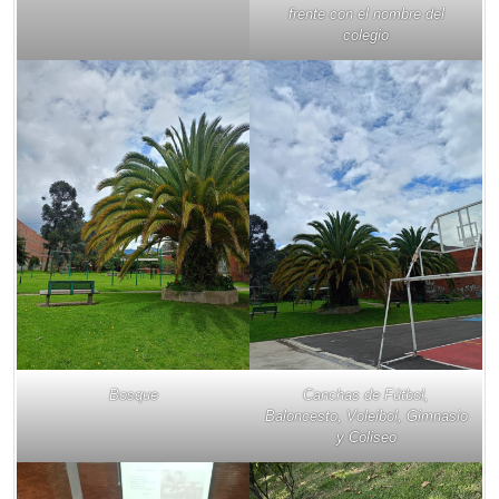
frente con el nombre del
colegio
Bosque
Canchas de Fútbol,
Baloncesto, Voleibol, Gimnasio
y Coliseo