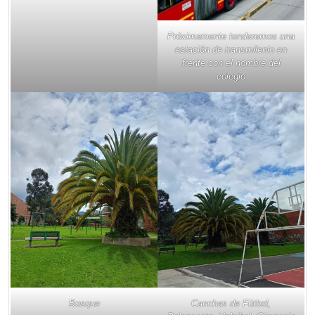
Próximamente tenderemos una
estación de transmilenio en
frente con el nombre del
colegio
Bosque
Canchas de Fútbol,