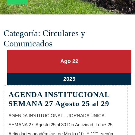
Categoría:
Circulares y
Comunicados
22
22
Ago
22
agosto,
agosto,
2025
2025
22
2025
agosto,
AGENDA INSTITUCIONAL
2025
AGEN
SEMANA 27 Agosto 25 al 29
INSTI
AGENDA INSTITUCIONAL – JORNADA ÚNICA
SEMA
SEMANA 27 Agosto 25 al 30 Día Actividad Lunes25
27
Actividades académicas de Media (10° Y 11°), según