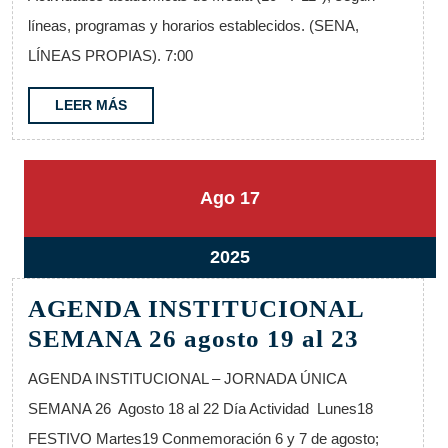
Agosto
líneas, programas y horarios establecidos. (SENA,
25
LÍNEAS PROPIAS). 7:00
al
29
LEER
LEER MÁS
MÁS
17
17
Ago
17
agosto,
agosto,
2025
2025
17
2025
agosto,
AGENDA INSTITUCIONAL
2025
AGEN
SEMANA 26 agosto 19 al 23
INSTI
AGENDA INSTITUCIONAL – JORNADA ÚNICA
SEMA
SEMANA 26 Agosto 18 al 22 Día Actividad Lunes18
26
FESTIVO Martes19 Conmemoración 6 y 7 de agosto;