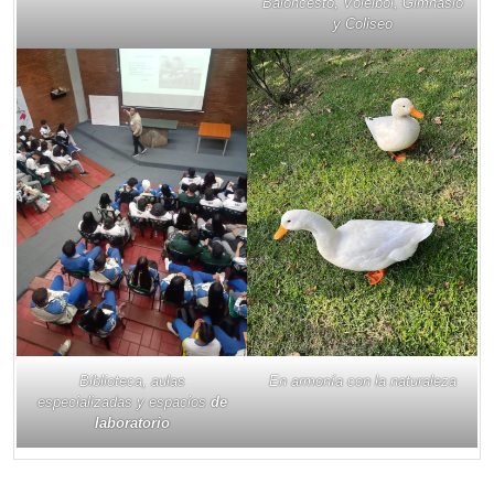
Baloncesto, Voleibol, Gimnasio
y Coliseo
Biblioteca, aulas
En armonía con la naturaleza
especializadas y espacios
de
laboratorio