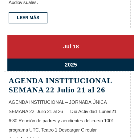
Audiovisuales.
a
agosto
LEER
LEER MÁS
MÁS
01
18
18
Jul
18
julio,
julio,
2025
2025
18
2025
julio,
AGENDA INSTITUCIONAL
2025
AGEND
SEMANA 22 Julio 21 al 26
INSTIT
AGENDA INSTITUCIONAL – JORNADA ÚNICA
SEMAN
SEMANA 22 Julio 21 al 26 Día Actividad Lunes21
22
6:30 Reunión de padres y acudientes del curso 1001
Julio
programa UTC. Teatro 1 Descargar Circular
21