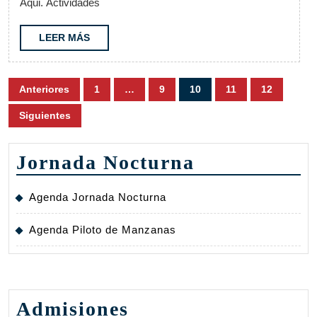
Aqui. Actividades
al
26
LEER
LEER MÁS
MÁS
Paginación
Anteriores
1
…
9
10
11
12
de
Siguientes
entradas
Jornada Nocturna
Agenda Jornada Nocturna
Agenda Piloto de Manzanas
Admisiones