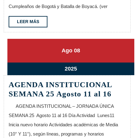
agosto
Cumpleaños de Bogotá y Batalla de Boyacá. (ver
19
al
LEER
LEER MÁS
MÁS
23
8
8
Ago
08
agosto,
agosto,
2025
2025
8
2025
agosto,
AGENDA INSTITUCIONAL
2025
AGEN
SEMANA 25 Agosto 11 al 16
INSTI
AGENDA INSTITUCIONAL – JORNADA ÚNICA
SEMA
SEMANA 25 Agosto 11 al 16 Día Actividad Lunes11
25
Inicia nuevo horario Actividades académicas de Media
Agosto
(10° Y 11°), según líneas, programas y horarios