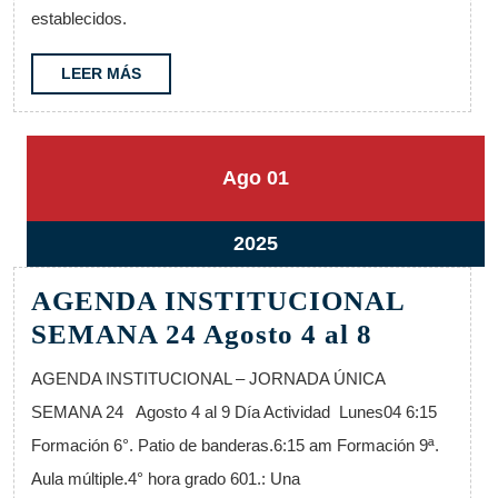
11
establecidos.
al
16
LEER
LEER MÁS
MÁS
1
1
Ago
01
agosto,
agosto,
2025
2025
1
2025
agosto,
AGENDA INSTITUCIONAL
2025
AGENDA
SEMANA 24 Agosto 4 al 8
INSTIT
AGENDA INSTITUCIONAL – JORNADA ÚNICA
SEMANA
SEMANA 24 Agosto 4 al 9 Día Actividad Lunes04 6:15
24
Formación 6°. Patio de banderas.6:15 am Formación 9ª.
Agosto
Aula múltiple.4° hora grado 601.: Una