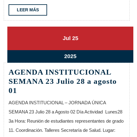
4
al
LEER
LEER MÁS
MÁS
8
25
25
Jul
25
julio,
julio,
2025
2025
25
2025
julio,
AGENDA INSTITUCIONAL
2025
SEMANA 23 Julio 28 a agosto
AGENDA
01
INSTITUCIONAL
AGENDA INSTITUCIONAL – JORNADA ÚNICA
SEMANA
SEMANA 23 Julio 28 a Agosto 02 Día Actividad Lunes28
23
3a Hora: Reunión de estudiantes representantes de grado
Julio
11. Coordinación. Talleres Secretaría de Salud. Lugar:
28