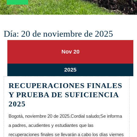
Día:
20 de noviembre de 2025
20
20
Nov
20
noviembre,
noviembre,
2025
2025
20
2025
noviembre,
RECUPERACIONES FINALES
2025
Y PRUEBA DE SUFICIENCIA
RECUPERACIONES
2025
FINALES
Bogotá, noviembre 20 de 2025.Cordial saludo;Se informa
Y
a padres, acudientes y estudiantes que las
PRUEBA
recuperaciones finales se llevarán a cabo los días viernes