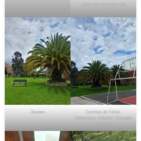
frente con el nombre del
colegio
Bosque
Canchas de Fútbol,
Baloncesto, Voleibol, Gimnasio
y Coliseo