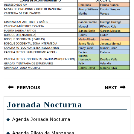
Navegación
PREVIOUS
NEXT
de
entradas
Entrada
Siguiente
Jornada Nocturna
anterior:
entrada:
Agenda Jornada Nocturna
Agenda Piloto de Manzanas