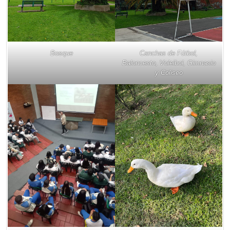
Bosque
Canchas de Fútbol,
Baloncesto, Voleibol, Gimnasio
y Coliseo