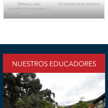
Biblioteca, aulas
En armonía con la naturaleza
especializadas y espacios
de
laboratorio