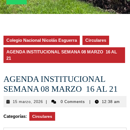
Colegio Nacional Nicolás Esguerra
Circulares
AGENDA INSTITUCIONAL SEMANA 08 MARZO 16 AL
21
AGENDA INSTITUCIONAL
SEMANA 08 MARZO 16 AL 21
15
15 marzo, 2026
|
0 Comments
|
12:38 am
marzo,
2026
Categorías:
Circulares