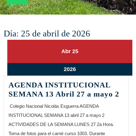
Día:
25 de abril de 2026
25
25
Abr
25
abril,
abril,
2026
2026
25
2026
abril,
AGENDA INSTITUCIONAL
2026
AG
SEMANA 13 Abril 27 a mayo 2
INS
Colegio Nacional Nicolás Esguerra AGENDA
SE
INSTITUCIONAL SEMANA 13 abril 27 a mayo 2
13
ACTIVIDADES DE LA SEMANA LUNES 27 2a Hora.
Abri
Toma de fotos para el carné curso 1003. Durante