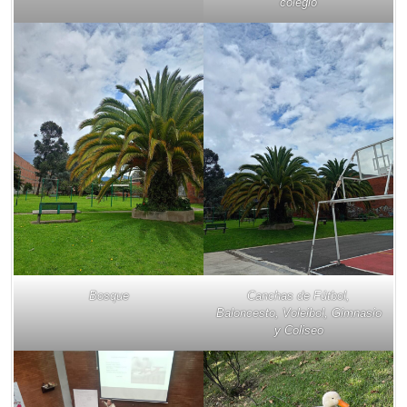
colegio
Bosque
Canchas de Fútbol,
Baloncesto, Voleibol, Gimnasio
y Coliseo