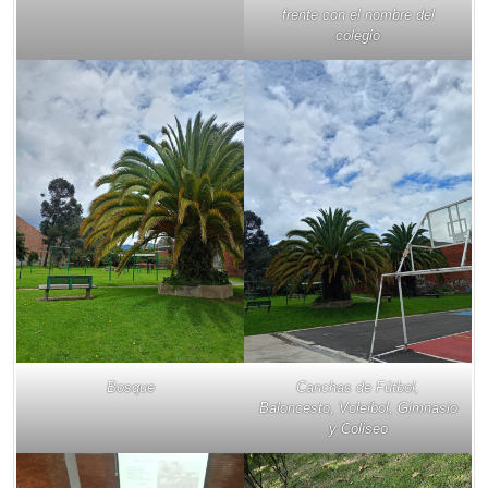
frente con el nombre del
colegio
Bosque
Canchas de Fútbol,
Baloncesto, Voleibol, Gimnasio
y Coliseo