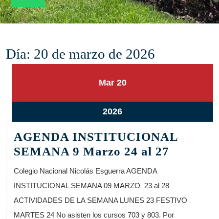
Día:
20 de marzo de 2026
20
20
Mar
20
marzo,
marzo,
2026
2026
20
2026
marzo,
AGENDA INSTITUCIONAL
2026
AGEND
SEMANA 9 Marzo 24 al 27
INSTIT
Colegio Nacional Nicolás Esguerra AGENDA
SEMAN
INSTITUCIONAL SEMANA 09 MARZO 23 al 28
9
ACTIVIDADES DE LA SEMANA LUNES 23 FESTIVO
Marzo
MARTES 24 No asisten los cursos 703 y 803. Por