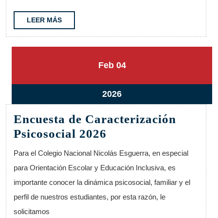
LEER
LEER MÁS
MÁS
4
4
Feb
04
febrero,
febrero,
2026
2026
4
2026
febrero,
Encuesta de Caracterización
2026
Encuesta
Psicosocial 2026
de
Para el Colegio Nacional Nicolás Esguerra, en especial
Caracterización
para Orientación Escolar y Educación Inclusiva, es
Psicosocial
importante conocer la dinámica psicosocial, familiar y el
2026
perfil de nuestros estudiantes, por esta razón, le
solicitamos