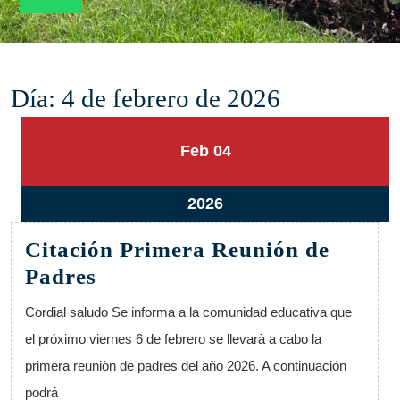
Día:
4 de febrero de 2026
4
4
Feb
04
febrero,
febrero,
2026
2026
4
2026
febrero,
Citación Primera Reunión de
2026
Citación
Padres
Primera
Cordial saludo Se informa a la comunidad educativa que
Reunión
el próximo viernes 6 de febrero se llevarà a cabo la
de
primera reuniòn de padres del año 2026. A continuación
Padres
podrá