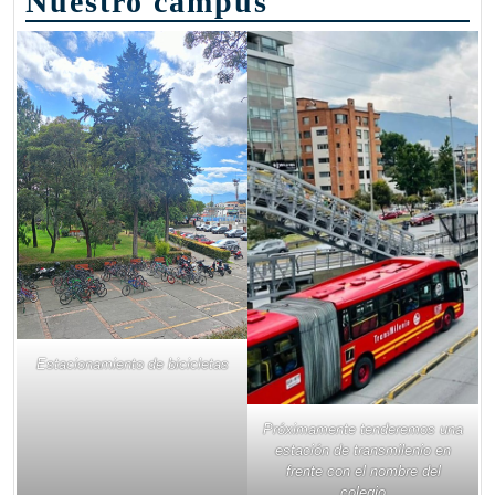
Nuestro campus
Estacionamiento de bicicletas
Próximamente tenderemos una
estación de transmilenio en
frente con el nombre del
colegio