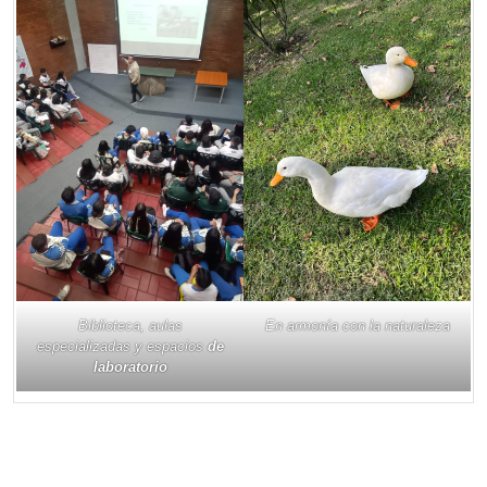
Biblioteca, aulas
En armonía con la naturaleza
especializadas y espacios
de
laboratorio