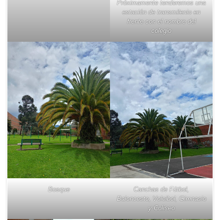
Próximamente tenderemos una
estación de transmilenio en
frente con el nombre del
colegio
Bosque
Canchas de Fútbol,
Baloncesto, Voleibol, Gimnasio
y Coliseo