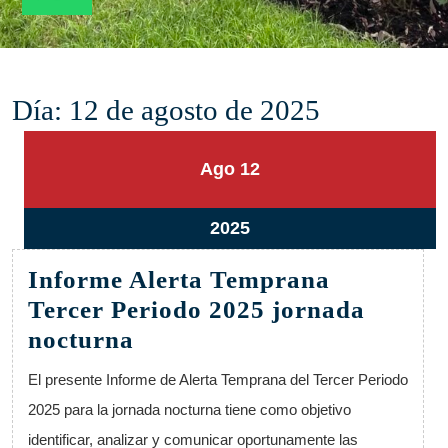
Día:
12 de agosto de 2025
12
12
Ago
12
agosto,
agosto,
2025
2025
12
2025
agosto,
Informe Alerta Temprana
2025
Tercer Periodo 2025 jornada
Informe
nocturna
Alerta
El presente Informe de Alerta Temprana del Tercer Periodo
Temprana
2025 para la jornada nocturna tiene como objetivo
Tercer
identificar, analizar y comunicar oportunamente las