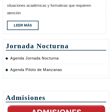
Periodo
situaciones académicas y formativas que requieren
2025
atención
jornada
nocturna
LEER
LEER MÁS
MÁS
Jornada Nocturna
Agenda Jornada Nocturna
Agenda Piloto de Manzanas
Admisiones