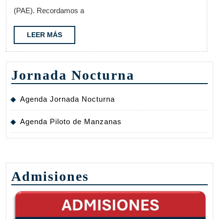
Programa
(PAE). Recordamos a
de
Alimentación
LEER
LEER MÁS
MÁS
Escolar
Jornada Nocturna
Agenda Jornada Nocturna
Agenda Piloto de Manzanas
Admisiones