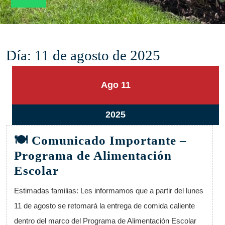
Día:
11 de agosto de 2025
11
11
Ago
11
agosto,
agosto,
2025
2025
11
2025
agosto,
🍽 Comunicado Importante –
2025
Programa de Alimentación
🍽
Escolar
Comunicado
Estimadas familias: Les informamos que a partir del lunes
Importante
11 de agosto se retomará la entrega de comida caliente
–
dentro del marco del Programa de Alimentación Escolar