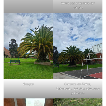
frente con el nombre del
colegio
Bosque
Canchas de Fútbol,
Baloncesto, Voleibol, Gimnasio
y Coliseo