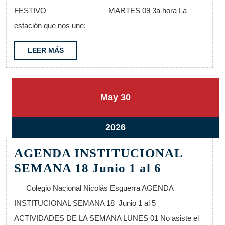
Junio
FESTIVO MARTES 09 3a hora La
9
estación que nos une:
al
12
LEER
LEER MÁS
MÁS
30
30
May
30
mayo,
mayo,
2026
2026
30
2026
mayo,
AGENDA INSTITUCIONAL
2026
AGENDA
SEMANA 18 Junio 1 al 6
INSTITU
Colegio Nacional Nicolás Esguerra AGENDA
SEMANA
INSTITUCIONAL SEMANA 18 Junio 1 al 5
18
ACTIVIDADES DE LA SEMANA LUNES 01 No asiste el