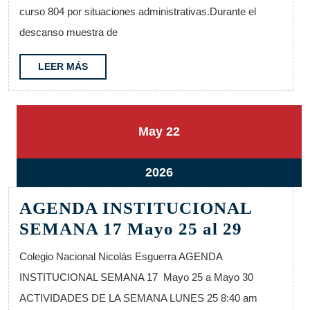
Junio
curso 804 por situaciones administrativas.Durante el
1
descanso muestra de
al
6
LEER
LEER MÁS
MÁS
22
22
May
22
mayo,
mayo,
2026
2026
22
2026
mayo,
AGENDA INSTITUCIONAL
2026
AGEND
SEMANA 17 Mayo 25 al 29
INSTI
Colegio Nacional Nicolás Esguerra AGENDA
SEMAN
INSTITUCIONAL SEMANA 17 Mayo 25 a Mayo 30
17
ACTIVIDADES DE LA SEMANA LUNES 25 8:40 am