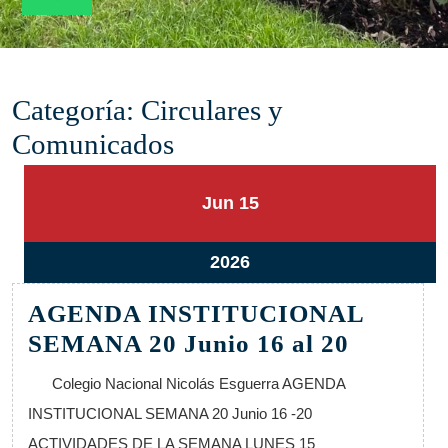
Categoría:
Circulares y
Comunicados
15
15
Jun
15
junio,
junio,
2026
2026
15
2026
junio,
AGENDA INSTITUCIONAL
2026
AGEND
SEMANA 20 Junio 16 al 20
INSTIT
Colegio Nacional Nicolás Esguerra AGENDA
SEMAN
INSTITUCIONAL SEMANA 20 Junio 16 -20
20
ACTIVIDADES DE LA SEMANA LUNES 15