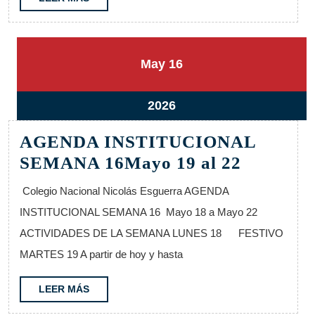
MÁS
16
16
May
16
mayo,
mayo,
2026
2026
16
2026
mayo,
AGENDA INSTITUCIONAL
2026
AGEND
SEMANA 16Mayo 19 al 22
INSTIT
Colegio Nacional Nicolás Esguerra AGENDA
SEMAN
INSTITUCIONAL SEMANA 16 Mayo 18 a Mayo 22
16Mayo
ACTIVIDADES DE LA SEMANA LUNES 18 FESTIVO
19
MARTES 19 A partir de hoy y hasta
al
22
LEER
LEER MÁS
MÁS