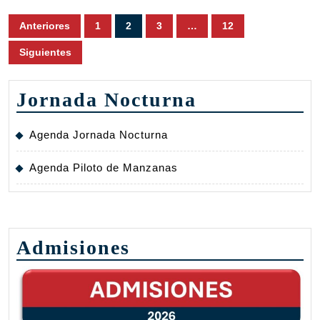
Paginación
Anteriores
1
2
3
…
12
de
Siguientes
entradas
Jornada Nocturna
Agenda Jornada Nocturna
Agenda Piloto de Manzanas
Admisiones