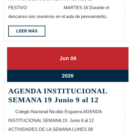
Junio
FESTIVO MARTES 16 Durante el
16
descanso nos reunimos en el aula de pensamiento,
al
20
LEER
LEER MÁS
MÁS
8
8
Jun
08
junio,
junio,
2026
2026
8
2026
junio,
AGENDA INSTITUCIONAL
2026
AGENDA
SEMANA 19 Junio 9 al 12
INSTIT
Colegio Nacional Nicolás Esguerra AGENDA
SEMANA
INSTITUCIONAL SEMANA 19 Junio 8 al 12
19
ACTIVIDADES DE LA SEMANA LUNES 08