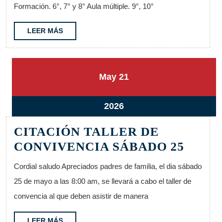
Mayo
Formación. 6°, 7° y 8° Aula múltiple. 9°, 10°
25
al
LEER
LEER MÁS
MÁS
29
21
21
May
21
mayo,
mayo,
2026
2026
21
2026
mayo,
CITACIÓN TALLER DE
2026
CITA
CONVIVENCIA SÁBADO 25
TALL
Cordial saludo Apreciados padres de familia, el dia sábado
DE
25 de mayo a las 8:00 am, se llevará a cabo el taller de
CONV
convencia al que deben asistir de manera
SÁBA
25
LEER
LEER MÁS