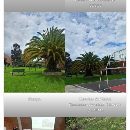
colegio
Bosque
Canchas de Fútbol,
Baloncesto, Voleibol, Gimnasio
y Coliseo