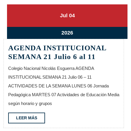
4
4
Jul
04
julio,
julio,
2026
2026
4
2026
julio,
AGENDA INSTITUCIONAL
2026
AGENDA
SEMANA 21 Julio 6 al 11
INSTITU
Colegio Nacional Nicolás Esguerra AGENDA
SEMANA
INSTITUCIONAL SEMANA 21 Julio 06 – 11
21
ACTIVIDADES DE LA SEMANA LUNES 06 Jornada
Julio
Pedagógica MARTES 07 Actividades de Educación Media
6
según horario y grupos
al
11
LEER
LEER MÁS
MÁS