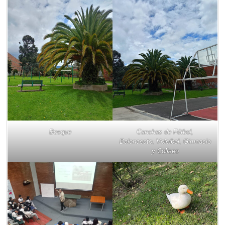
Bosque
Canchas de Fútbol,
Baloncesto, Voleibol, Gimnasio
y Coliseo