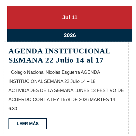
11
11
Jul
11
julio,
julio,
2026
2026
11
2026
julio,
AGENDA INSTITUCIONAL
2026
AGEND
SEMANA 22 Julio 14 al 17
INSTIT
Colegio Nacional Nicolás Esguerra AGENDA
SEMAN
INSTITUCIONAL SEMANA 22 Julio 14 – 18
22
ACTIVIDADES DE LA SEMANA LUNES 13 FESTIVO DE
Julio
ACUERDO CON LA LEY 1578 DE 2026 MARTES 14
14
6:30
al
17
LEER
LEER MÁS
MÁS