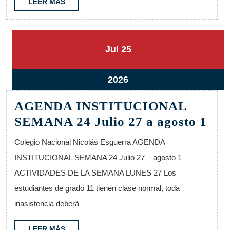
al
LEER
LEER MÁS
MÁS
8
25
25
Jul
25
julio,
julio,
2026
2026
25
2026
julio,
AGENDA INSTITUCIONAL
2026
AG
SEMANA 24 Julio 27 a agosto 1
IN
Colegio Nacional Nicolás Esguerra AGENDA
SE
INSTITUCIONAL SEMANA 24 Julio 27 – agosto 1
24
ACTIVIDADES DE LA SEMANA LUNES 27 Los
Jul
estudiantes de grado 11 tienen clase normal, toda
27
inasistencia deberà
a
ago
LEER
LEER MÁS