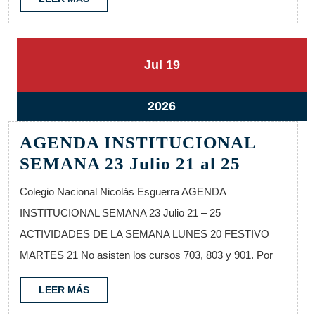
MÁS
1
19
19
Jul
19
julio,
julio,
2026
2026
19
2026
julio,
AGENDA INSTITUCIONAL
2026
AGEND
SEMANA 23 Julio 21 al 25
INSTIT
Colegio Nacional Nicolás Esguerra AGENDA
SEMAN
INSTITUCIONAL SEMANA 23 Julio 21 – 25
23
ACTIVIDADES DE LA SEMANA LUNES 20 FESTIVO
Julio
MARTES 21 No asisten los cursos 703, 803 y 901. Por
21
al
LEER
LEER MÁS
MÁS
25