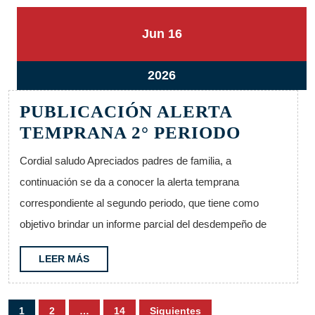
16
16
Jun
16
junio,
junio,
2026
2026
16
2026
junio,
PUBLICACIÓN ALERTA
2026
PUBLIC
TEMPRANA 2° PERIODO
ALERTA
Cordial saludo Apreciados padres de familia, a
TEMPR
continuación se da a conocer la alerta temprana
2°
correspondiente al segundo periodo, que tiene como
PERIOD
objetivo brindar un informe parcial del desdempeño de
LEER
LEER MÁS
MÁS
Paginación
1
2
…
14
Siguientes