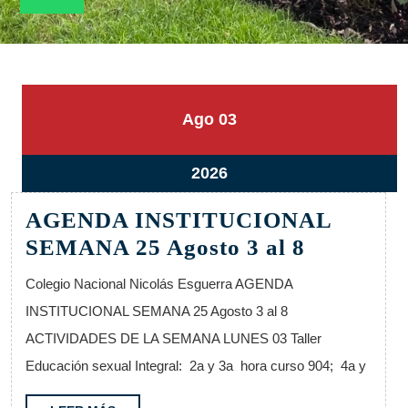
3
3
Ago
03
agosto,
agosto,
2026
2026
3
2026
agosto,
AGENDA INSTITUCIONAL
2026
AGENDA
SEMANA 25 Agosto 3 al 8
INSTIT
Colegio Nacional Nicolás Esguerra AGENDA
SEMANA
INSTITUCIONAL SEMANA 25 Agosto 3 al 8
25
ACTIVIDADES DE LA SEMANA LUNES 03 Taller
Agosto
Educación sexual Integral: 2a y 3a hora curso 904; 4a y
3